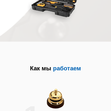
девятом часу вечера, сделал
быстро и хорошо, работой
довольны, а хотели уже выкинуть,
кофемашине уже более 15 лет, но
ещё послужит. Ещё раз спасибо.
Пётр I
Цены у вас действительно добрые,
а качество обслуживания хорошее.
Мне всё понравилось - и цена, и
сам мастер, и его работа. Приятно
иметь дело!
Светлана
Огромное спасибо мастеру
Как мы
работаем
Алексею! Кофемашина работает
отлично!
Юля
Очень довольны работой мастера.
Приехал через 20 минут после
вызова. Забрал в сервис, через 2
дня моя кофемашина снова делала
мне кофе!