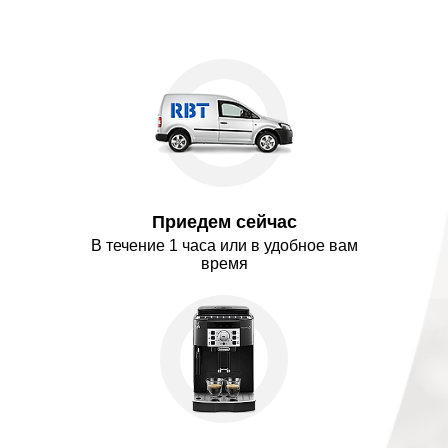
приехал мастер Алексей. Сказал, что
можно починить, забрал в
мастерскую, и через 2 дня уже все
работало! Огромное спасибо Тимуру!
Успехов вам!
Татьяна
У меня перестала включаться
кофемашина. Вызвала мастера.
Приехал мастер Алексей. Быстро
нашел причину - проблема оказалась
Приедем сейчас
в розетке - что-то там закоротило. Он
мне её починил - кофемашина
В течение 1 часа или в удобное вам
заработала. Огромное спасибо!
время
Бывают еще честные мастера!
Спасибо!!!
Владислав
Мастер Алексей приехал в 22,
раньше я редко бываю дома, Потом и
привёз в это же время.
Вот это клиентоориентированность!
Благодарю, Лёха!