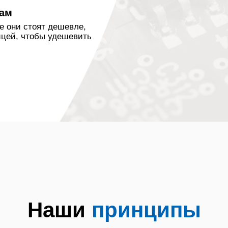
нам
е они стоят дешевле,
ицей, чтобы удешевить
нске ремонт электрических плит на дому р
монт варочной панели на дому ремонт духов
реет плита не включается ремонт плита не р
Наши
принципы