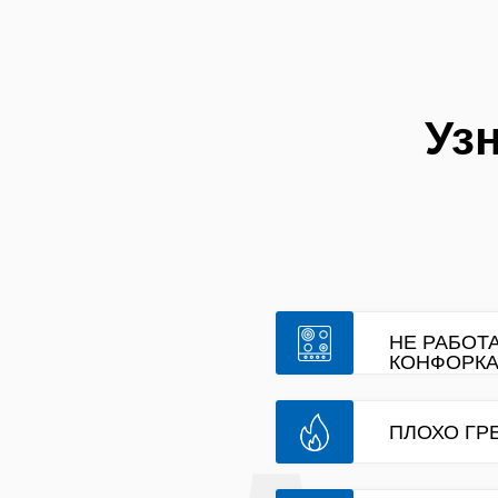
Починим сегодня. Работаем 
ремонт керамических п
Уз
НЕ РАБОТ
КОНФОРК
ПЛОХО ГР