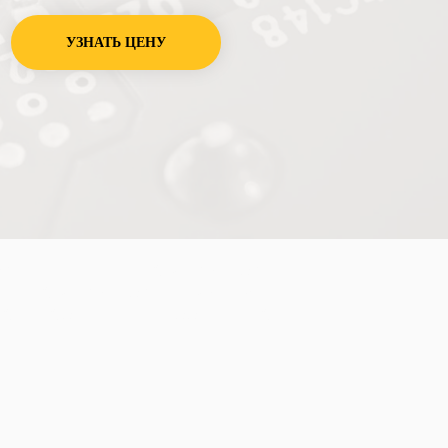
УЗНАТЬ ЦЕНУ
емонт эл плит на дому ремонт
ки на дому ремонт духового
аботает плохо греет плита