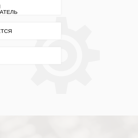
Я
АТЕЛЬ
ЕТСЯ
нт
ит на
нске
онт
вки в
анске