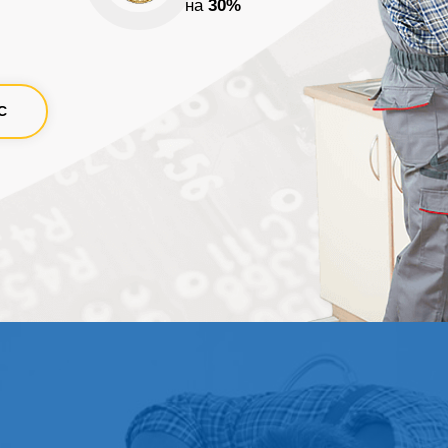
на
30%
С