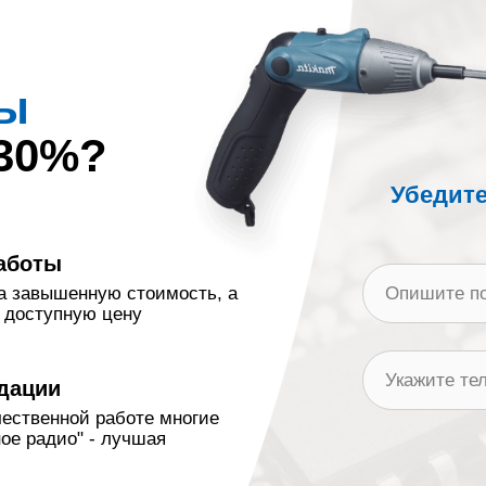
ы
 30%?
Убедите
аботы
а завышенную стоимость, а
 доступную цену
дации
чественной работе многие
ое радио" - лучшая