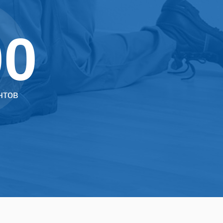
00
нтов
уховой и панелей до 1 года.