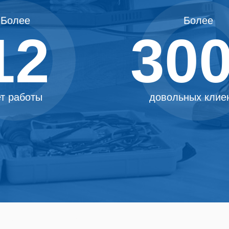
Более
Более
12
30
т работы
довольных клие
Узнайте
стоимость ремонта
средних на 30%. Гарантия на ремонт плит, д