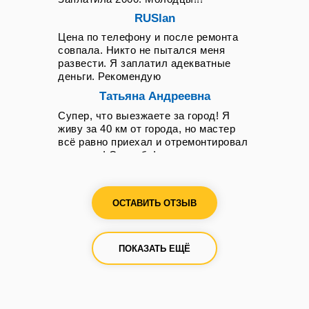
RUSlan
Цена по телефону и после ремонта
совпала. Никто не пытался меня
развести. Я заплатил адекватные
деньги. Рекомендую
Татьяна Андреевна
Супер, что выезжаете за город! Я
живу за 40 км от города, но мастер
всё равно приехал и отремонтировал
на месте! Спасибо!
Виктория Александровна
Очень благодарна мастеру Руслану!
ОСТАВИТЬ ОТЗЫВ
Настоящий профессионал своего
дела! Считаю, что им была
проведена большая работа сегодня
ПОКАЗАТЬ ЕЩЁ
по ремонту моей посудомоечной
машины. Хочется отметить его
компетентность как мастера, а также
воспитанность и культурность как
человека, что немало важно при