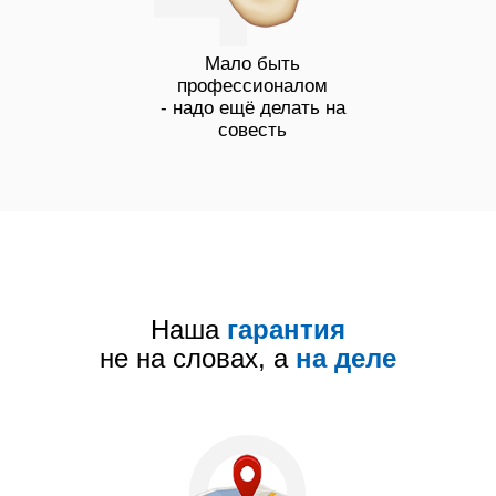
Мало быть
профессионалом
- надо ещё делать на
совесть
Ремонт посудомоечных машинок на
дому в Белгороде
Мастер посудомоечных машин на
дому Белгород
недорого ремонт посудомоек
Наша
гарантия
цена ремонт посудомоечных машин
адрес посудомоек телефон ремонт
не на словах, а
на деле
посудомоечных машинок Белгород
Сколько стоит ремонт посудомоечной
машины