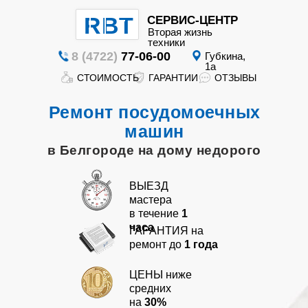
RBT
СЕРВИС-ЦЕНТР
Вторая жизнь
техники
8 (4722)
77-06-00
Губкина,
1а
СТОИМОСТЬ
ГАРАНТИИ
ОТЗЫВЫ
Вторая
жизнь
Ремонт посудомоечных
техники
машин
в Белгороде на дому недорого
ВЫЕЗД
мастера
в течение
1
часа
ГАРАНТИЯ на
ГАРАНТИИ
СТОИМОСТЬ
ОТЗЫВЫ
ремонт до
1 года
ЦЕНЫ ниже
средних
на
30%