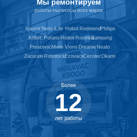
Мы ремонтируем
роботы-пылесосы всех марок
Xiaomi
Tesla
iLife
Hobot
Redmond
Philips
Kitfort
Polaris
iRobot Roomba
Samsung
Proscenic
Miele
Viomi
Dreame
Neato
Zacurate
Roborock
Ecovacs
Cecotec
Okami
Более
12
лет работы