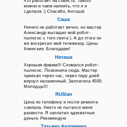
что работает на совесть. Такого
непродолжительной работы,
можно и чаем напоить, что я и
особенно в жаркие летние месяцы.
сделала :) Спасибо, Антоша!
Если владелец обратился с жалобой
на то, что его помощник шумит
Саша
неестественно громко и с вибрацией,
Ничего не работает вечно, но мастер
специалист разберёт турбинный блок,
Александр вытащил мой робот-
удалит намотавшиеся волосы и
пылесос с того света ). А до этого он
нитки, которые нередко приводят к
же воскресил мой телевизор. Цены
дисбалансу ротора и повышенной
шумности. Когда моющий робот-
божеские. Благодарю!
пылесос протекает или течёт, мастер
Наташа
не просто меняет уплотнительные
резиновые кольца, но и тщательно
Хорошая фирма!!! Сломался робот-
проверяет пластиковый бак на
пылесос. Позвонила сюда. Мастер
наличие микротрещин, которые
приехал через час, через пару дней
сложно заметить при беглом
вернул налаженный. Заплатила 4500.
визуальном осмотре. В случаях, когда
Молодцы!!!
техника не видит контейнер или не
RUSlan
видит воду, специалист проверит
концевики и датчики присутствия
Цена по телефону и после ремонта
аксессуаров, а также скорректирует
совпала. Никто не пытался меня
настройки системы автоматического
развести. Я заплатил адекватные
распознавания сменных модулей.
деньги. Рекомендую
Отдельный блок работ посвящён
восстановлению беспроводного
Татьяна Андреевна