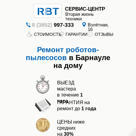
RBT
СЕРВИС-ЦЕНТР
Вторая жизнь
техники
8 (3852)
997-333
Взлётная,
16
СТОИМОСТЬ
ГАРАНТИИ
ОТЗЫВЫ
Вторая
жизнь
Ремонт роботов-
техники
пылесосов
в Барнауле
на дому
ВЫЕЗД
мастера
в течение
1
часа
ГАРАНТИЯ на
ГАРАНТИИ
СТОИМОСТЬ
ОТЗЫВЫ
ремонт до
1 года
ЦЕНЫ ниже
средних
на
30%