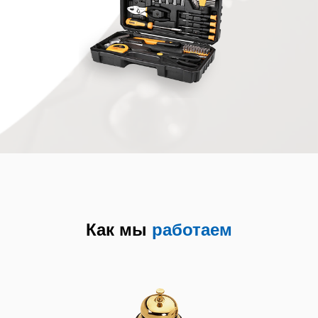
запчасть), по ходу ремонта
присылал фото, что сломано, что
куплено. Конечная цена ремонта
составила 6000
Пётр I
Цены у вас деуствительно добрые,
а качество обслуживания хорошее.
Мне всё понравилось - и цена, и
сам мастер, и его работа. Приятно
иметь дело!
Света
Огромной спасибо мастеру Антону!
Робот-пылесос снова работает
отлично!
Настя
Как мы
работаем
Очень довольны работой мастера.
Приехал через час после вызова.
Забрал в сервис, заказал запчасть,
через неделю робот-пылесос снова
сосал пыль )