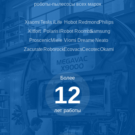
роботы-пылесосы всех марок
Xiaomi
Tesla
iLife
Hobot
Redmond
Philips
Kitfort
Polaris
iRobot Roomba
Samsung
Proscenic
Miele
Viomi
Dreame
Neato
Zacurate
Roborock
Ecovacs
Cecotec
Okami
Более
12
лет работы