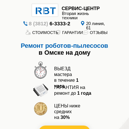
RBT
СЕРВИС-ЦЕНТР
Вторая жизнь
техники
8 (3812)
6-3333-2
20 линия,
61
СТОИМОСТЬ
ГАРАНТИИ
ОТЗЫВЫ
Вторая
Ремонт роботов-пылесосов
жизнь
техники
в Омске на дому
ВЫЕЗД
мастера
в течение
1
часа
ГАРАНТИЯ на
ремонт до
1 года
ГАРАНТИИ
СТОИМОСТЬ
ОТЗЫВЫ
ЦЕНЫ ниже
средних
на
30%