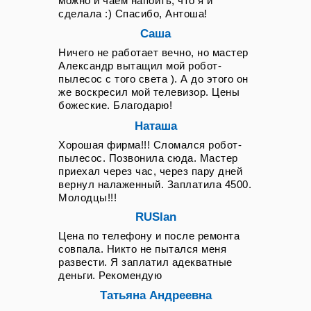
можно и чаем напоить, что я и
восстановление техники не
компонентов из центрального склада
ограничивается простым
сделала :) Спасибо, Антоша!
в течение нескольких недель, а
устранением одной конкретной
сложные операции по обновлению и
Саша
поломки. Профессиональный мастер
перепрошивке управляющих
не только отремонтирует
Ничего не работает вечно, но мастер
модулей или восстановлению Wi-Fi-
повреждённый узел или заменит
Александр вытащил мой робот-
подключения выполняются на месте
вышедший из строя компонент, но и
с использованием
пылесос с того света ). А до этого он
проведёт полную профилактическую
специализированного портативного
же воскресил мой телевизор. Цены
чистку всех внутренних узлов и
оборудования и программного
божеские. Благодарю!
агрегатов, включая вентилятор,
обеспечения.
Наташа
лазерный дальномер, оптические и
ультразвуковые датчики, колёсные
Хорошая фирма!!! Сломался робот-
редукторы и контактную группу
пылесос. Позвонила сюда. Мастер
зарядной станции. Отдельное
приехал через час, через пару дней
пристальное внимание уделяется
вернул налаженный. Заплатила 4500.
системе охлаждения двигателя и
Молодцы!!!
силовых элементов, ведь перегрев
является одной из главных причин,
RUSlan
почему устройство внезапно
Цена по телефону и после ремонта
выключается или перестаёт
совпала. Никто не пытался меня
включаться после
развести. Я заплатил адекватные
непродолжительной работы,
деньги. Рекомендую
особенно в жаркие летние месяцы.
Если владелец обратился с жалобой
Татьяна Андреевна
на то, что его помощник шумит