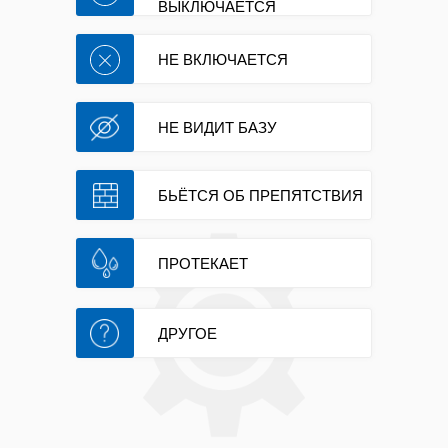
ВЫКЛЮЧАЕТСЯ
комфортной и свободной от рутины.
Однако даже самые надёжные и
дорогие модели со временем
НЕ ВКЛЮЧАЕТСЯ
начинают давать сбои, доставляя
своим владельцам массу
беспокойства и неудобств, нарушая
привычный уклад жизни. В некоторых
НЕ ВИДИТ БАЗУ
случаях робот не включается, и
никакие нажатия на кнопку питания
или попытки перезагрузки не
помогают вернуть устройство к
БЬЁТСЯ ОБ ПРЕПЯТСТВИЯ
жизни, оставляя человека в полной
растерянности и тревоге за
состояние дорогой техники. В других
ситуациях аппарат включается, но
ПРОТЕКАЕТ
через несколько секунд выключается,
так и не приступив к выполнению
своих основных функций, что
вызывает серьёзное беспокойство и
ДРУГОЕ
желание как можно скорее найти
причину неисправности. Некоторые
модели начинают откровенно тупить,
глючить и не строить карту
помещения, из-за чего они хаотично
передвигаются по комнате,