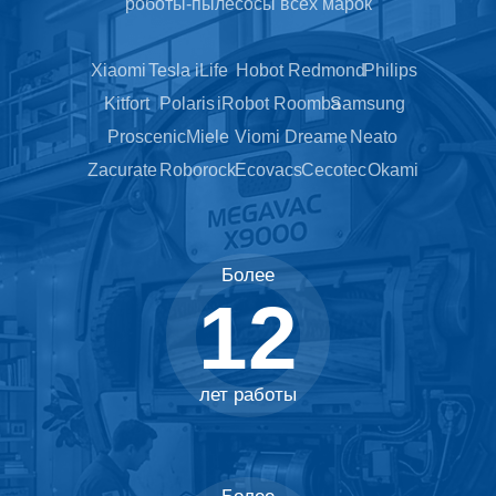
роботы-пылесосы всех марок
Xiaomi
Tesla
iLife
Hobot
Redmond
Philips
Kitfort
Polaris
iRobot Roomba
Samsung
Proscenic
Miele
Viomi
Dreame
Neato
Zacurate
Roborock
Ecovacs
Cecotec
Okami
Более
12
лет работы