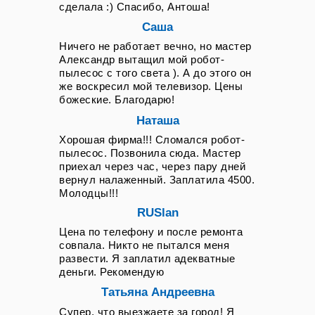
любой район Тюмени, профессионал
Профилактическое обслуживание
сделала :) Спасибо, Антоша!
всегда имеет при себе комплект
и гарантия долгосрочной работы
наиболее востребованных запчастей
Саша
устройства
для популярных марок, что позволяет
Ничего не работает вечно, но мастер
Обращаясь в центр по ремонту
починить робот-пылесос за один
Александр вытащил мой робот-
роботов пылесосов или вызывая
визит без необходимости повторных
пылесос с того света ). А до этого он
квалифицированного специалиста на
выездов и длительного ожидания
же воскресил мой телевизор. Цены
дом в Тюмени, важно понимать, что
доставки деталей. Клиенту не
божеские. Благодарю!
качественное и ответственное
приходится ждать доставки
восстановление техники не
компонентов из центрального склада
Наташа
ограничивается простым
в течение нескольких недель, а
устранением одной конкретной
Хорошая фирма!!! Сломался робот-
сложные операции по обновлению и
поломки. Профессиональный мастер
перепрошивке управляющих
пылесос. Позвонила сюда. Мастер
не только отремонтирует
модулей или восстановлению Wi-Fi-
приехал через час, через пару дней
повреждённый узел или заменит
подключения выполняются на месте
вернул налаженный. Заплатила 4500.
вышедший из строя компонент, но и
с использованием
Молодцы!!!
проведёт полную профилактическую
специализированного портативного
RUSlan
чистку всех внутренних узлов и
оборудования и программного
агрегатов, включая вентилятор,
обеспечения.
Цена по телефону и после ремонта
лазерный дальномер, оптические и
совпала. Никто не пытался меня
ультразвуковые датчики, колёсные
развести. Я заплатил адекватные
редукторы и контактную группу
деньги. Рекомендую
зарядной станции. Отдельное
пристальное внимание уделяется
Татьяна Андреевна
системе охлаждения двигателя и
Супер, что выезжаете за город! Я