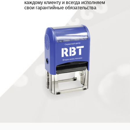
каждому клиенту и всегда исполняем
стеклянных дверей или глянцевых
свои гарантийные обязательства
фасадов мебели, мастер увидит это
собственными глазами и сможет
скорректировать чувствительность
датчиков прямо на месте без лишних
переносов и перестановок. Если
моющий робот-пылесос течёт или
протекает при движении по
неровному полу с перепадами
высоты между комнатами,
специалист проверит все
уплотнительные элементы и
герметичность соединений в
реальных условиях эксплуатации, что
даёт максимально точную картину
проблемы. В Тюмени работают
мастера, имеющие узкую и глубокую
специализацию по конкретным
брендам, и это критически важно для
качественного и долговечного
восстановления. Ремонт Xiaomi и
Dreame требует досконального
понимания их лидаров и лазерных
систем дальнометрии, поскольку эти
производители используют