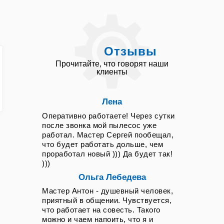
уникальные запатентованные
алгоритмы построения карт, и любое
непрофессиональное вмешательство
может привести к тому, что
устройство не будет видеть карту или
Отзывы
начнёт тупить и глючить при
выполнении навигационных задач.
Прочитайте, что говорят наши
Специалисты по Roborock
клиенты
досконально знают особенности
аккумуляторных батарей этих
моделей, которые быстро
Лена
разряжаются или не заряжаются при
Оперативно работаете! Через сутки
использовании несовместимых
после звонка мой пылесос уже
зарядных устройств или при выходе
из строя платы управления питанием.
работал. Мастер Сергей пообещал,
Мастера, работающие с Tefal
что будет работать дольше, чем
(Тефаль) и Polaris (Поларис), хорошо
проработал новый ))) Да будет так!
знакомы со слабыми местами их
)))
турбовентиляторов и
Ольга Лебедева
многоступенчатых фильтрующих
систем, из-за которых устройство
Мастер Антон - душевный человек,
перестаёт сосать и не пылесосит с
приятный в общении. Чувствуется,
привычной и ожидаемой
что работает на совесть. Такого
эффективностью. Выезжая на дом в
можно и чаем напоить, что я и