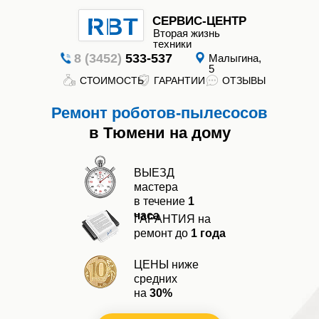
RBT
СЕРВИС-ЦЕНТР
Вторая жизнь
техники
8 (3452)
533-537
Малыгина,
5
СТОИМОСТЬ
ГАРАНТИИ
ОТЗЫВЫ
Вторая
Ремонт роботов-пылесосов
жизнь
техники
в Тюмени на дому
ВЫЕЗД
мастера
в течение
1
часа
ГАРАНТИЯ на
ремонт до
1 года
ГАРАНТИИ
СТОИМОСТЬ
ОТЗЫВЫ
ЦЕНЫ ниже
средних
на
30%