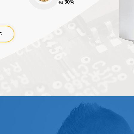
на
30%
С