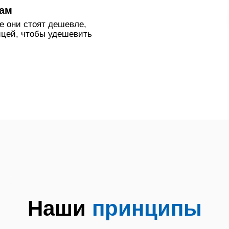
нам
е они стоят дешевле,
ицей, чтобы удешевить
в в Апапе Отремонтировать бойлер в
евателей Термекс Ремонт бойлеров Т
 Ремонт бойлеров Аристон Ремонт во
юкс
Наши
принципы