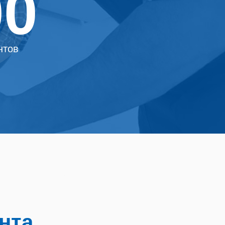
00
нтов
тия на ремонт водонагревателей и
ому Ремонт водонагревателей в
лей Апапа Ремонт бойлеров Апапе
Отремонтировать водонагреватель
тремонтировать бойлер в Апапе
мекс Ремонт водонагревателей
 бойлеров Электролюкс
нта