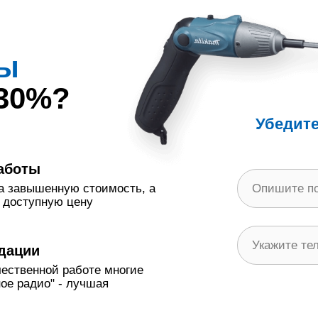
ы
 30%?
Убедите
аботы
а завышенную стоимость, а
 доступную цену
дации
чественной работе многие
ое радио" - лучшая