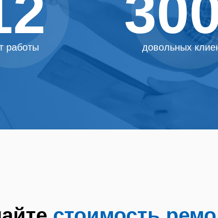
12
30
Узнайте
т работы
довольных клие
стоимость ремонта
 на 30%. Выезд сразу. Починим сегодня. Гаран
таем порядочно. Ремонт водонагревателей на д
монт бойлеров в Апапе Ремонт водонагревате
Мастер по ремонту водонагревателей в Апапе 
ателей Мастер по ремонту бойлеров в Апапе О
донагревателей Термекс Ремонт бойлеров Тер
 Ремонт водонагревателей Электролюкс Ремонт
найте
стоимость ремо