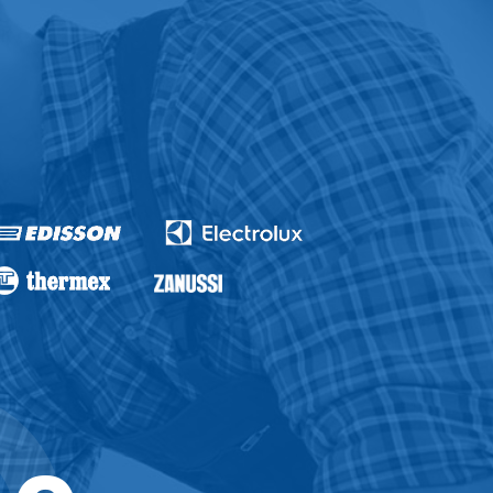
нтия на ремонт водонагревателей и
Апапа Ремонт бойлеров Апапе Мастер
дому Ремонт водонагревателей в
онтировать водонагреватель в Апапе