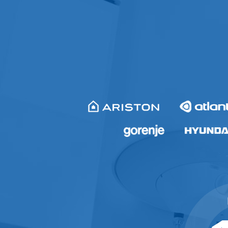
Ремонт от 700р. Цены ниже средни
Ремонт бойлеров на дому Ремонт
бойлеров в Апапе до 1 года. Раб
водонагревателей в Апапе Масте
Апапе
центр ремонта водонагревателей