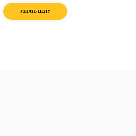
УЗНАТЬ ЦЕНУ
 Апапе центр ремонта
ермекс Ремонт
донагревателей Электролюкс