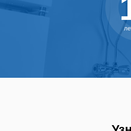
ле
Ремонт от 700р. Цены ниже средних
бойлеров в Апапе до 1 года. Рабо
Апапе Ремонт бойлеров на дому Ре
Мастер водонагревателей в Апапе 
в Апапе центр ремонта водонагрев
центр ремонта бойлеров Ремонт во
Аристон Ремонт бойлеров Аристон
Уз