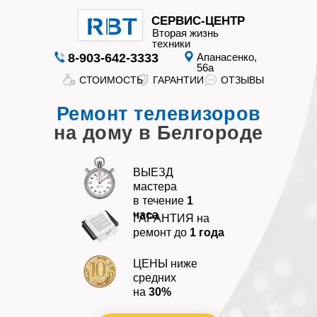
RBT
СЕРВИС-ЦЕНТР
Вторая жизнь
техники
8-903-642-3333
Апанасенко,
56а
СТОИМОСТЬ
ГАРАНТИИ
ОТЗЫВЫ
Вторая
Ремонт телевизоров
жизнь
техники
на дому в Белгороде
ВЫЕЗД
мастера
в течение
1
часа
ГАРАНТИЯ на
ремонт до
1 года
ГАРАНТИИ
СТОИМОСТЬ
ОТЗЫВЫ
ЦЕНЫ ниже
средних
на
30%