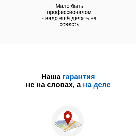
Мало быть
профессионалом
- надо ещё делать на
Отремонтировать телевизор Белгороде
совесть
Пропало изображение Телемастер на дом
Белгород Ремонт телевизоров LG Белгород
Ремонт подсветки телевизора. Ремонт
телевизоров Самсунг Белгород Ремонт ЖК
телевизоров Белгород Ремонт телевизоров
Samsung на дому Ремонт плазмы
Наша
гарантия
не на словах, а
на деле