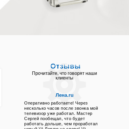
ремонт телевизор круглосуточно ремонт
телевизоров выезд на дом ремонт телевизоров
выезд мастера телевизор ремонт адрес
ремонт телевизор цена ремонт телевизор
стоимость ремонт тв ремонт тв на дому
починить телевизор мастер дом телевизор не
включается remont tv сломался телевизор
Отзывы
звук есть изображения нет
Прочитайте, что говорят наши
клиенты
Лена.ru
Оперативно работаете! Через
несколько часов после звонка мой
телевизор уже работал. Мастер
Сергей пообещал, что будет
работать дольше, чем проработал
новый ))) Ловлю на слове! )))